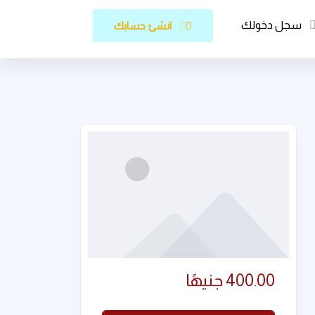
سجل دخولك
انشئ حسابك
400.00
جنيهًا