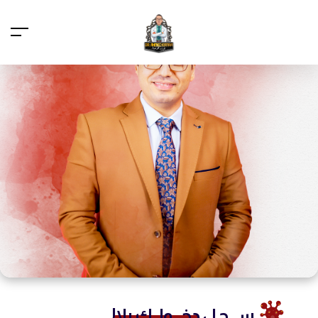
ســـجـل
دخـــولــك يلا!