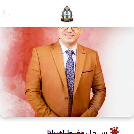
ســـجـل
دخـــولــك يلا!