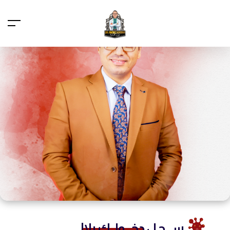
ســـجـل
دخـــولــك يلا!