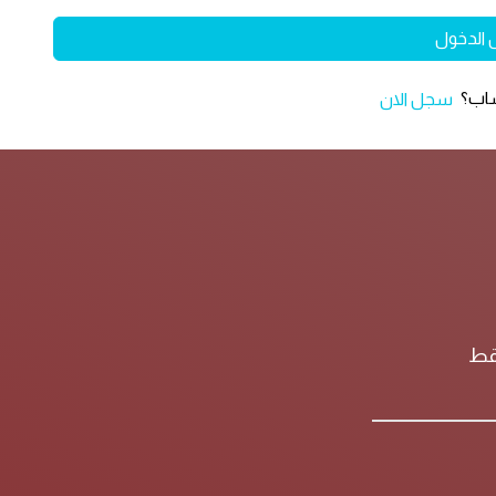
 الدخول
ساب؟
سجل الان
فقط