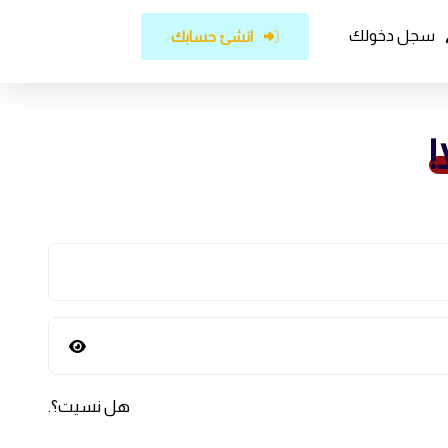
سجل دخولك
انشئ حسابك
!
هل نسيت؟
.