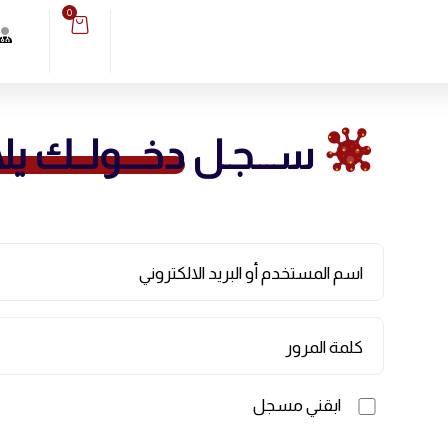
0
ســـجـل
دخـــولــك يلا
اسم المستخدم أو البريد الالكتروني
كلمة المرور
ابقني مسجل