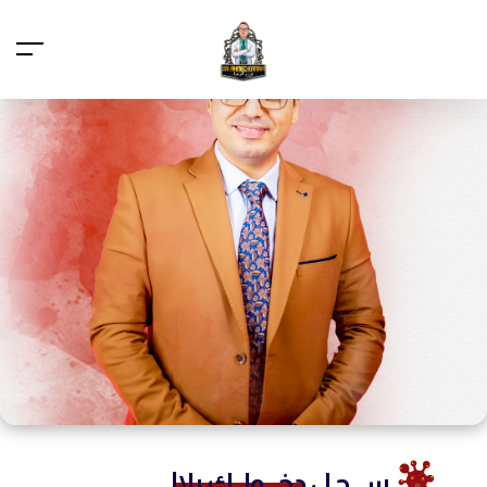
ســـجـل
دخـــولــك يلا!