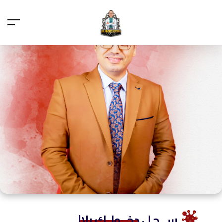
ســـجـل
دخـــولــك يلا!