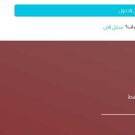
 الدخول
ساب؟
سجل الان
فقط