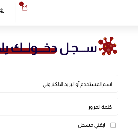
0
ســـجـل
دخـــولــك يلا
اسم المستخدم أو البريد الالكتروني
كلمة المرور
ابقني مسجل