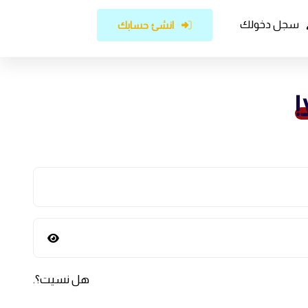
سجل دخولك
انشئ حسابك
!
هل نسيت؟
.