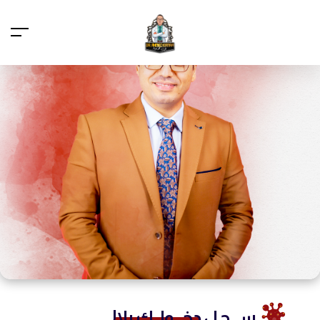
ســـجـل
دخـــولــك يلا!