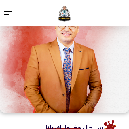
ســـجـل
دخـــولــك يلا!