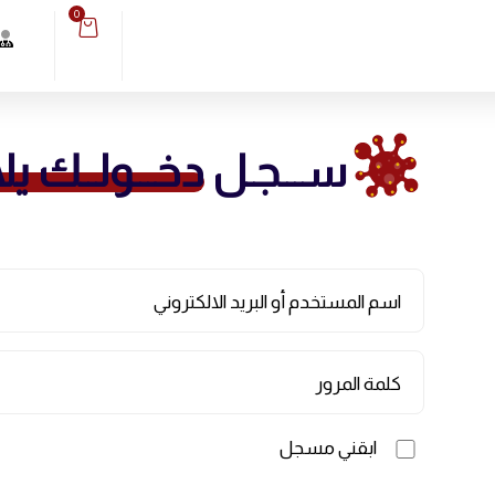
0
ســـجـل
دخـــولــك يلا
اسم المستخدم أو البريد الالكتروني
كلمة المرور
ابقني مسجل