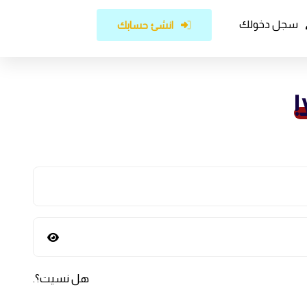
سجل دخولك
انشئ حسابك
!
هل نسيت؟
.