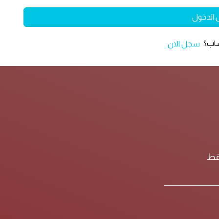
 الدخول
ساب؟
سجل الان
فقط