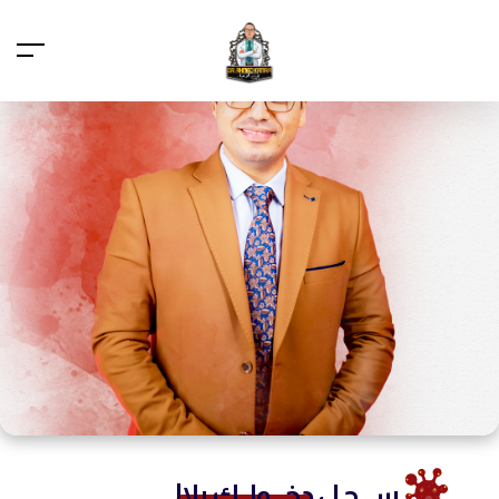
ســـجـل
دخـــولــك يلا!