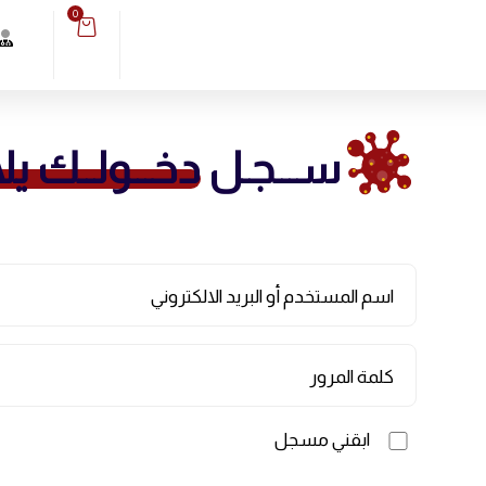
0
ســـجـل
دخـــولــك يلا
اسم المستخدم أو البريد الالكتروني
كلمة المرور
ابقني مسجل