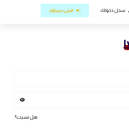
سجل دخولك
انشئ حسابك
!
هل نسيت؟
.