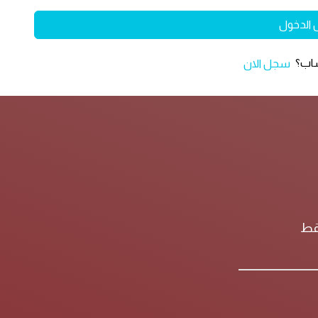
 الدخول
ساب؟
سجل الان
فقط