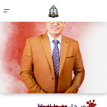
ســـجـل
دخـــولــك يلا!