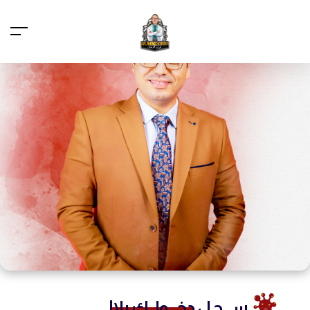
ســـجـل
دخـــولــك يلا!