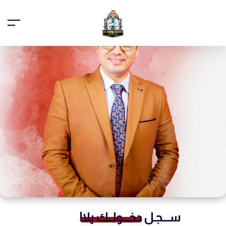
ســـجـل
دخـــولــك يلا!