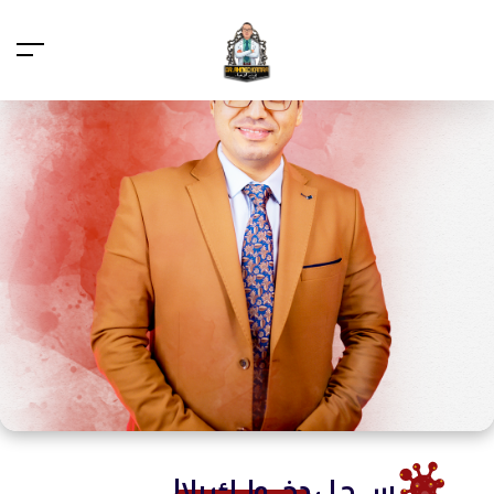
ســـجـل
دخـــولــك يلا!