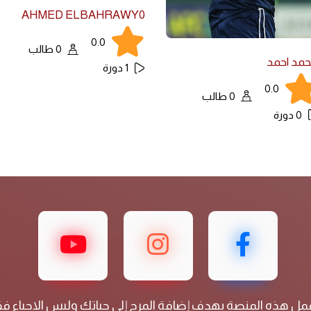
AHMED ELBAHRAWY0
0.0
0 طالب
مد احمد
1 دورة
0.0
0 طالب
0 دورة
مل هذه المنصة بهدف إضافة المرح إلى حياتك وليس الاحياء 