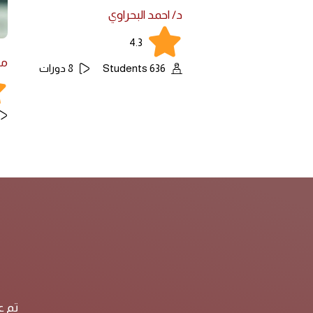
د/ احمد البحراوي
4.3
مح
636 Students
8 دورات
تم ع