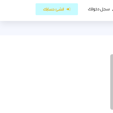
سجل دخولك
انشئ حسابك