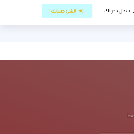
سجل دخولك
انشئ حسابك
فقط