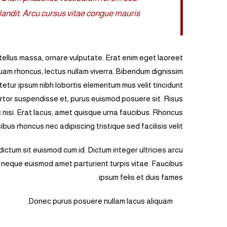
landit. Arcu cursus vitae congue mauris.“
ellus massa, ornare vulputate. Erat enim eget laoreet
quam rhoncus, lectus nullam viverra. Bibendum dignissim
etur ipsum nibh lobortis elementum mus velit tincidunt
 tortor suspendisse et, purus euismod posuere sit. Risus
ac nisi. Erat lacus, amet quisque urna faucibus. Rhoncus
bus rhoncus nec adipiscing tristique sed facilisis velit.
ictum sit euismod cum id. Dictum integer ultricies arcu
eque euismod amet parturient turpis vitae. Faucibus
ipsum felis et duis fames.
Donec purus posuere nullam lacus aliquam.