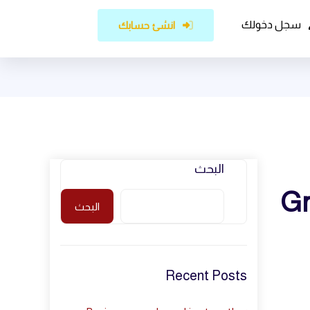
سجل دخولك
انشئ حسابك
البحث
6 
البحث
Recent Posts