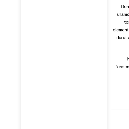
Done
ullamc
to
elementu
dui ut
fermen