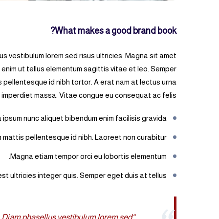
What makes a good brand book?
us vestibulum lorem sed risus ultricies. Magna sit amet
 enim ut tellus elementum sagittis vitae et leo. Semper
 pellentesque id nibh tortor. A erat nam at lectus urna
is imperdiet massa. Vitae congue eu consequat ac felis.
 ipsum nunc aliquet bibendum enim facilisis gravida.
mattis pellentesque id nibh. Laoreet non curabitur
Magna etiam tempor orci eu lobortis elementum.
t ultricies integer quis. Semper eget duis at tellus.
a. Diam phasellus vestibulum lorem sed