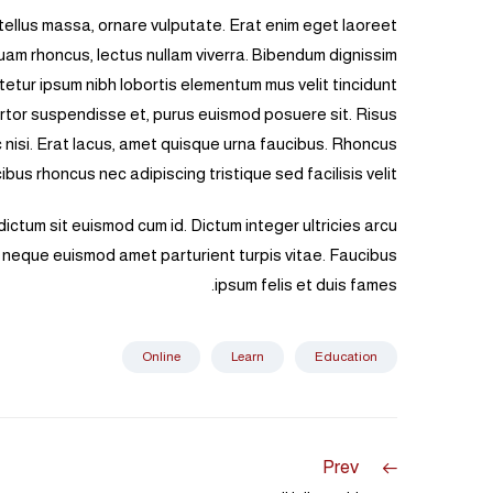
ellus massa, ornare vulputate. Erat enim eget laoreet
quam rhoncus, lectus nullam viverra. Bibendum dignissim
etur ipsum nibh lobortis elementum mus velit tincidunt
 tortor suspendisse et, purus euismod posuere sit. Risus
ac nisi. Erat lacus, amet quisque urna faucibus. Rhoncus
bus rhoncus nec adipiscing tristique sed facilisis velit.
ictum sit euismod cum id. Dictum integer ultricies arcu
eque euismod amet parturient turpis vitae. Faucibus
ipsum felis et duis fames.
Online
Learn
Education
Prev