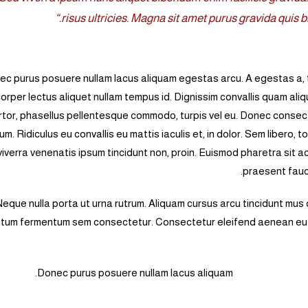
risus ultricies. Magna sit amet purus gravida quis b
c purus posuere nullam lacus aliquam egestas arcu. A egestas a, t
orper lectus aliquet nullam tempus id. Dignissim convallis quam ali
rtor, phasellus pellentesque commodo, turpis vel eu. Donec consect
m. Ridiculus eu convallis eu mattis iaculis et, in dolor. Sem libero,
 viverra venenatis ipsum tincidunt non, proin. Euismod pharetra sit 
praesent fauci
Neque nulla porta ut urna rutrum. Aliquam cursus arcu tincidunt mus d
tum fermentum sem consectetur. Consectetur eleifend aenean eu n
Donec purus posuere nullam lacus aliquam.