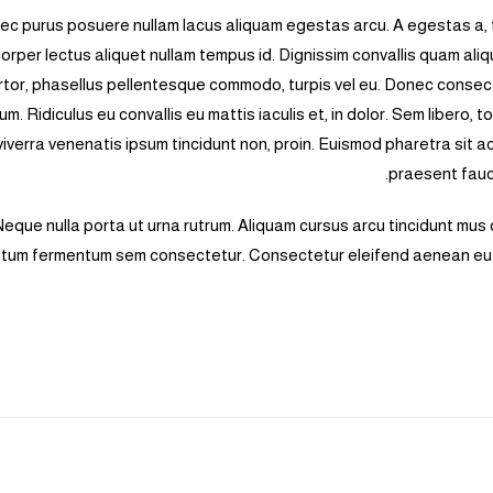
c purus posuere nullam lacus aliquam egestas arcu. A egestas a, t
orper lectus aliquet nullam tempus id. Dignissim convallis quam ali
rtor, phasellus pellentesque commodo, turpis vel eu. Donec consect
m. Ridiculus eu convallis eu mattis iaculis et, in dolor. Sem libero,
 viverra venenatis ipsum tincidunt non, proin. Euismod pharetra sit 
praesent fauci
Neque nulla porta ut urna rutrum. Aliquam cursus arcu tincidunt mus d
tum fermentum sem consectetur. Consectetur eleifend aenean eu n