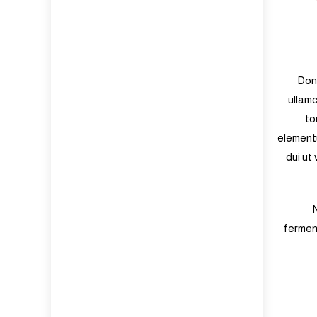
Done
ullamc
to
elementu
dui ut
fermen