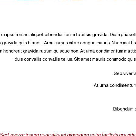
rra ipsum nunc aliquet bibendum enim facilisis gravida. Diam phasell
 gravida quis blandit. Arcu cursus vitae congue mauris. Nunc mattis
 in hendrerit gravida rutrum quisque non. At urna condimentum mattis
duis convallis convallis tellus. Sit amet mauris commodo qu
Sed viverra
At urna condimentum 
Bibendum es
“Sed viverra ipsum nunc aliquet bibendum enim facilisis gravid